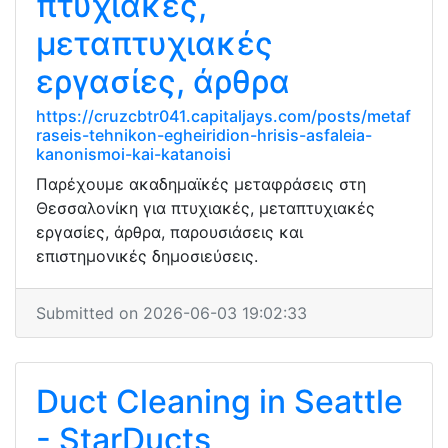
πτυχιακές,
μεταπτυχιακές
εργασίες, άρθρα
https://cruzcbtr041.capitaljays.com/posts/metaf
raseis-tehnikon-egheiridion-hrisis-asfaleia-
kanonismoi-kai-katanoisi
Παρέχουμε ακαδημαϊκές μεταφράσεις στη
Θεσσαλονίκη για πτυχιακές, μεταπτυχιακές
εργασίες, άρθρα, παρουσιάσεις και
επιστημονικές δημοσιεύσεις.
Submitted on 2026-06-03 19:02:33
Duct Cleaning in Seattle
- StarDucts