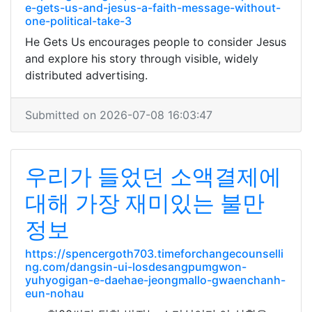
e-gets-us-and-jesus-a-faith-message-without-
one-political-take-3
He Gets Us encourages people to consider Jesus
and explore his story through visible, widely
distributed advertising.
Submitted on 2026-07-08 16:03:47
우리가 들었던 소액결제에
대해 가장 재미있는 불만
정보
https://spencergoth703.timeforchangecounselli
ng.com/dangsin-ui-losdesangpumgwon-
yuhyogigan-e-daehae-jeongmallo-gwaenchanh-
eun-nohau