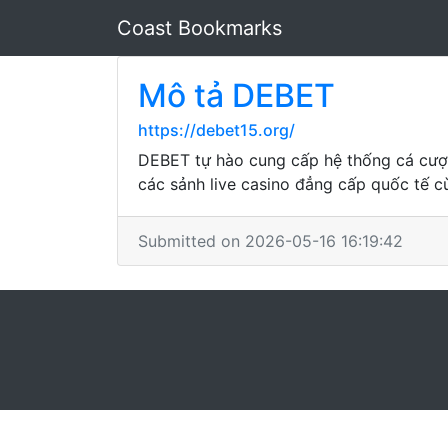
Coast Bookmarks
Mô tả DEBET
https://debet15.org/
DEBET tự hào cung cấp hệ thống cá cược 
các sảnh live casino đẳng cấp quốc tế c
Submitted on 2026-05-16 16:19:42