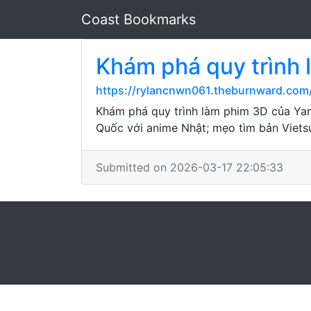
Coast Bookmarks
Khám phá quy trình 
https://rylancnwn061.theburnward.co
Khám phá quy trình làm phim 3D của Yan
Quốc với anime Nhật; mẹo tìm bản Viets
Submitted on 2026-03-17 22:05:33