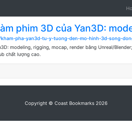
H
làm phim 3D của Yan3D: model
m/kham-pha-yan3d-tu-y-tuong-den-mo-hinh-3d-song-don
3D: modeling, rigging, mocap, render bằng Unreal/Blende
ub chất lượng cao.
Copyright © Coast Bookmarks 2026