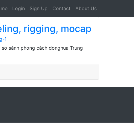
ome
Login
Sign Up
Contact
About Us
ing, rigging, mocap
g-1
r; so sánh phong cách donghua Trung