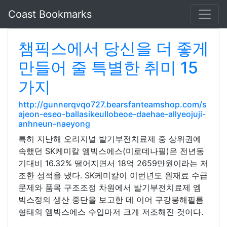
Coast Bookmarks
챔픽스에서 당신을 더 좋게
만들어 줄 특별한 취미 15
가지
http://gunnerqvqo727.bearsfanteamshop.com/s
ajeon-eseo-ballasikeullobeoe-daehae-allyeojuji-
anhneun-naeyong
특히 지난해 오리지널 발기부전치료제 중 상위권에
속했던 SK케미칼 엠빅스에스(미로데나필)은 전년동
기대비 16.32% 떨어지면서 18억 2659만원이라는 저
조한 성적을 냈다. SK케미칼이 이번년도 원재료 수급
문제와 품목 구조조정 차원에서 발기부전치료제 엠
빅스정의 생산 중단을 보고한 데 이어 구강붕해필름
형태의 엠빅스에스 수입마저 크게 저조해진 것이다.